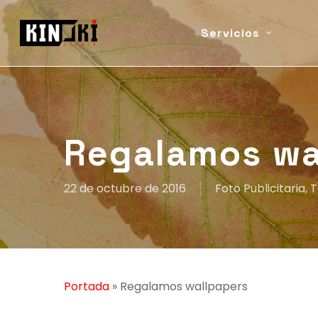
Skip
to
Servicios
main
content
Regalamos wa
22 de octubre de 2016
Foto Publicitaria
,
T
Portada
»
Regalamos wallpapers