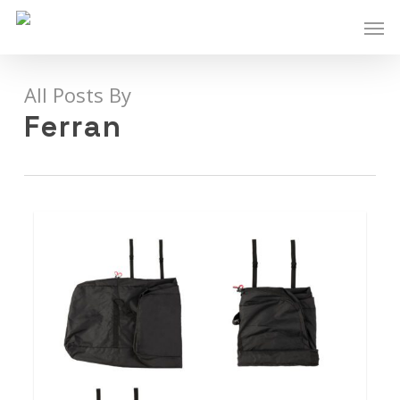
Skip
Men
to
main
content
All Posts By
Ferran
0