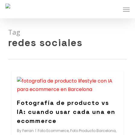
Skip
Men
to
main
content
Tag
redes sociales
0
Fotografía de producto vs
IA: cuando usar cada una en
ecommerce
By
Ferran
Foto Ecommerce
,
Foto Producto Barcelona
,