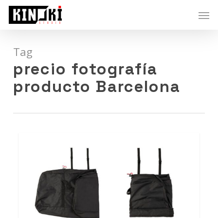
Skip
Men
to
main
content
Tag
precio fotografía
producto Barcelona
0