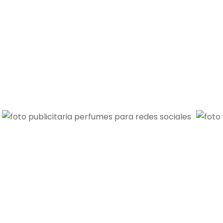
y
del
publicitaria
Hierro
para
instagram-
Labeau