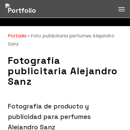
Skip
Men
Portfolio
to
main
content
Portada
»
Foto publicitaria perfumes Alejandro
Sanz
Fotografía
publicitaria Alejandro
Sanz
Fotografía de producto y
publicidad para perfumes
Alejandro Sanz